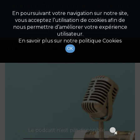
Cette radio est disponible en application android !
Radio Patrimoine
La gestion de votre patrimoine
Appuyez ci-dessous pour l'installer.
En poursuivant votre navigation sur notre site,
vous acceptez l’utilisation de cookies afin de
Détails De L'émission
Non merci
Télécharger l'application
nous permettre d’améliorer votre expérience
utilisateur.
En savoir plus sur notre politique Cookies
21 mars 2021
à 6h00
durée : Invalid date
OK
Le podcast n'est pas disponible