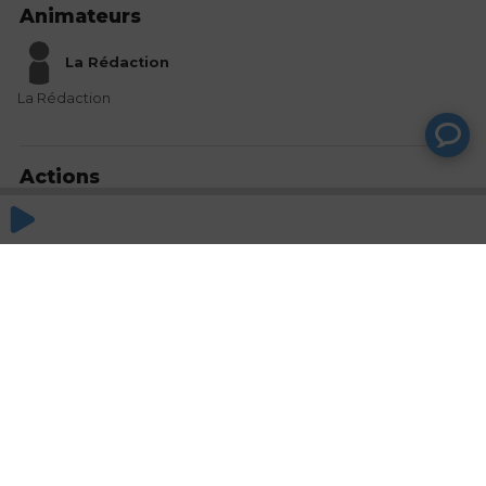
Animateurs
La Rédaction
La Rédaction
Actions
Partager
Commentaires
Aucun commentaire posté pour le moment
© SAOOTI 2017
Nous contacter
Modifier mes choix cookies
Conditions
d'utilisation