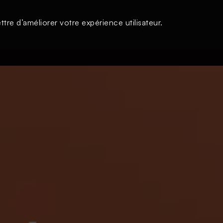
tre d’améliorer votre expérience utilisateur.
s
À la une
Thématiques
Login