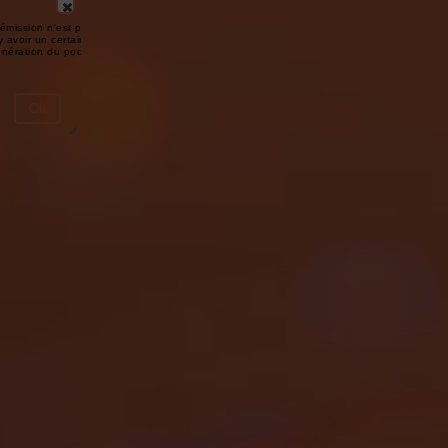
émission n'est pas disponible ou
y avoir un certain délai entre la fin
génération du podcast.
Ok