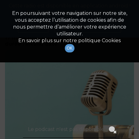
Cette radio est disponible en application android !
Radio Patrimoine
La gestion de votre patrimoine
Appuyez ci-dessous pour l'installer.
En poursuivant votre navigation sur notre site,
vous acceptez l’utilisation de cookies afin de
Détails De L'épisode
Non merci
Télécharger l'application
nous permettre d’améliorer votre expérience
utilisateur.
17 mars 2021
à 20h00
En savoir plus sur notre politique Cookies
durée : Invalid date
OK
Le podcast n'est pas disponible