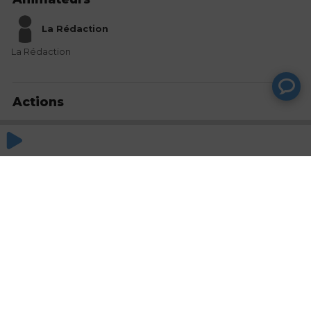
La Rédaction
La Rédaction
Actions
Partager
Commentaires
Aucun commentaire posté pour le moment
© SAOOTI 2017
Nous contacter
Modifier mes choix cookies
Conditions
d'utilisation