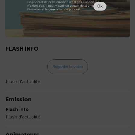
Le podcast de cette émission n'est pas disponible ou
n'existe pas. Il peut y avoir un certain délai entre la fin de
Ok
l'émission et la génération du podcast.
FLASH INFO
Regarder la vidéo
Flash d'actualité.
Emission
Flash info
Flash d'actualité.
Animateurs