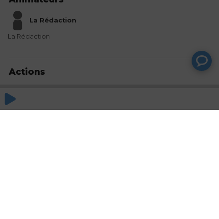
La Rédaction
La Rédaction
Actions
Partager
Commentaires
Aucun commentaire posté pour le moment
© SAOOTI 2017
Nous contacter
Modifier mes choix cookies
Conditions
d'utilisation