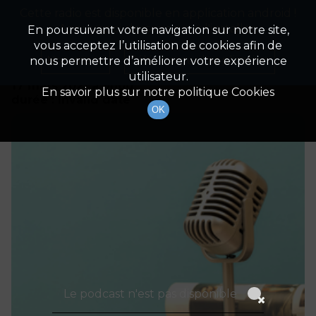
Cette radio est disponible en application android !
Radio Patrimoine
La gestion de votre patrimoine
Appuyez ci-dessous pour l'installer.
En poursuivant votre navigation sur notre site,
vous acceptez l’utilisation de cookies afin de
Détails De L'épisode
Non merci
Télécharger l'application
nous permettre d’améliorer votre expérience
utilisateur.
17 mars 2021
à 9h00
En savoir plus sur notre politique Cookies
durée : Invalid date
OK
Le podcast n'est pas disponible