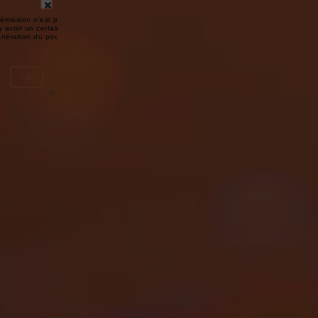
émission n'est pas disponible ou
y avoir un certain délai entre la fin
génération du podcast.
Ok