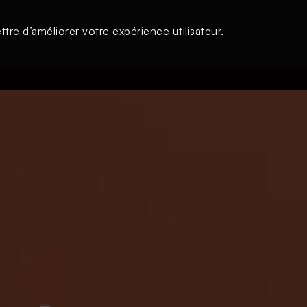
tre d’améliorer votre expérience utilisateur.
s
À la une
Thématiques
Login