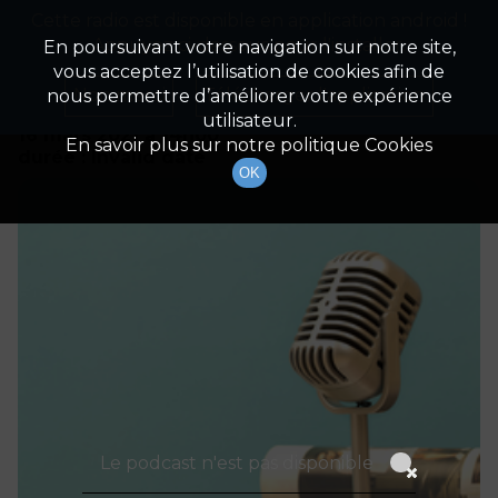
Cette radio est disponible en application android !
Radio Patrimoine
La gestion de votre patrimoine
Appuyez ci-dessous pour l'installer.
En poursuivant votre navigation sur notre site,
vous acceptez l’utilisation de cookies afin de
Détails De L'épisode
Non merci
Télécharger l'application
nous permettre d’améliorer votre expérience
utilisateur.
16 mars 2021
à 14h00
En savoir plus sur notre politique Cookies
durée : Invalid date
OK
Le podcast n'est pas disponible