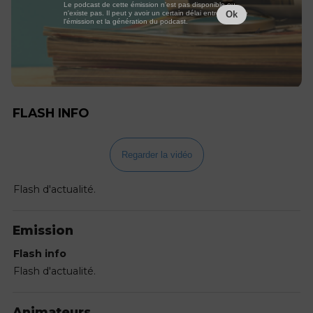
Le podcast de cette émission n'est pas disponible ou
n'existe pas. Il peut y avoir un certain délai entre la fin de
Ok
l'émission et la génération du podcast.
FLASH INFO
Regarder la vidéo
Flash d'actualité.
Emission
Flash info
Flash d'actualité.
Animateurs