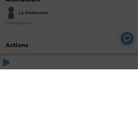
La Rédaction
La Rédaction
Actions
Partager
Commentaires
Aucun commentaire posté pour le moment
© SAOOTI 2017
Nous contacter
Modifier mes choix cookies
Conditions
d'utilisation