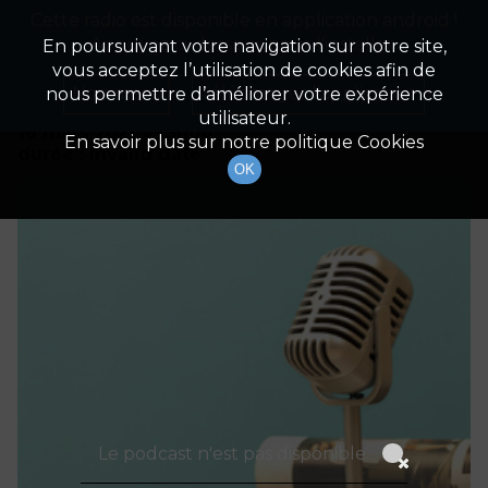
Cette radio est disponible en application android !
Radio Patrimoine
La gestion de votre patrimoine
Appuyez ci-dessous pour l'installer.
En poursuivant votre navigation sur notre site,
vous acceptez l’utilisation de cookies afin de
Détails De L'épisode
Non merci
Télécharger l'application
nous permettre d’améliorer votre expérience
utilisateur.
16 mars 2021
à 13h00
En savoir plus sur notre politique Cookies
durée : Invalid date
OK
Le podcast n'est pas disponible