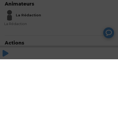
Animateurs
La Rédaction
La Rédaction
Actions
Partager
Commentaires
Aucun commentaire posté pour le moment
© SAOOTI 2017
Nous contacter
Modifier mes choix cookies
Conditions
d'utilisation