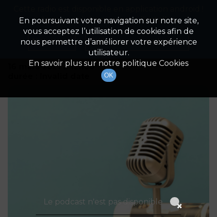
Cette radio est disponible en application android !
Radio Patrimoine
La gestion de votre patrimoine
Appuyez ci-dessous pour l'installer.
En poursuivant votre navigation sur notre site,
vous acceptez l’utilisation de cookies afin de
Détails De L'émission
Non merci
Télécharger l'application
nous permettre d’améliorer votre expérience
utilisateur.
En savoir plus sur notre politique Cookies
16 mars 2021
à 12h00
durée : Invalid date
OK
Le podcast n'est pas disponible