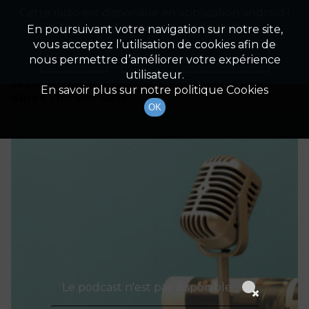
Cette radio est disponible en application android !
Radio Patrimoine
La gestion de votre patrimoine
Appuyez ci-dessous pour l'installer.
En poursuivant votre navigation sur notre site,
vous acceptez l’utilisation de cookies afin de
Détails De L'épisode
Non merci
Télécharger l'application
nous permettre d’améliorer votre expérience
utilisateur.
16 mars 2021
à 5h00
En savoir plus sur notre politique Cookies
durée : Invalid date
OK
Le podcast n'est pas disponible