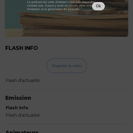
Le podcast de cette émission n'est pas disponible ou
n'existe pas. Il peut y avoir un certain délai entre la fin de
Ok
l'émission et la génération du podcast.
FLASH INFO
Regarder la vidéo
Flash d'actualité.
Emission
Flash info
Flash d'actualité.
Animateurs