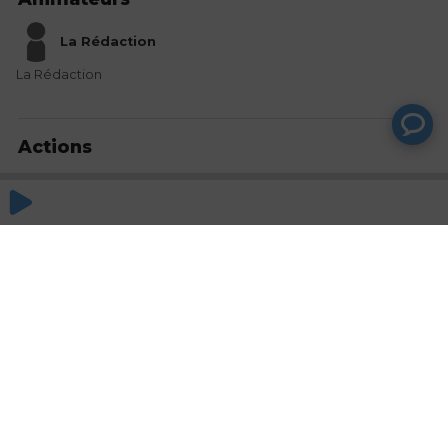
La Rédaction
La Rédaction
Actions
Partager
Commentaires
Aucun commentaire posté pour le moment
© SAOOTI 2017
Nous contacter
Modifier mes choix cookies
Conditions
d'utilisation