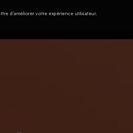
tre d’améliorer votre expérience utilisateur.
s
À la une
Thématiques
Login