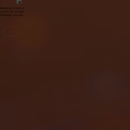
émission n'est pas disponible ou
y avoir un certain délai entre la fin
génération du podcast.
Ok