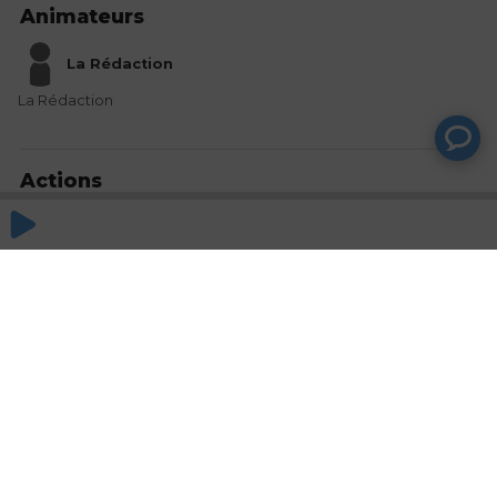
Animateurs
La Rédaction
La Rédaction
Actions
Partager
Commentaires
Aucun commentaire posté pour le moment
© SAOOTI 2017
Nous contacter
Modifier mes choix cookies
Conditions
d'utilisation