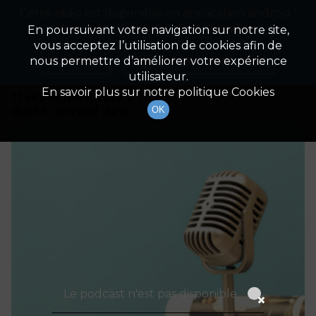
Cette radio est disponible en application android !
Radio Patrimoine
La gestion de votre patrimoine
Appuyez ci-dessous pour l'installer.
En poursuivant votre navigation sur notre site,
vous acceptez l’utilisation de cookies afin de
Détails De L'émission
Non merci
Télécharger l'application
nous permettre d’améliorer votre expérience
utilisateur.
En savoir plus sur notre politique Cookies
11 septembre 2025
à 11h59
durée : Invalid date
OK
Le podcast n'est pas disponible