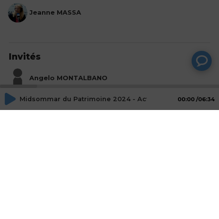
Jeanne MASSA
Invités
Angelo MONTALBANO
CEO, SEEF
Midsommar du Patrimoine 2024 - Acte 2 - Angelo MONT
00:00
06:34
Mot-Clés
evenement
Actions
Partager