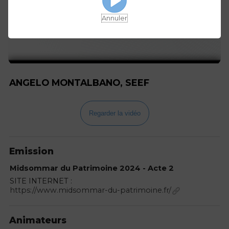
Annuler
ANGELO MONTALBANO, SEEF
Regarder la vidéo
Emission
Midsommar du Patrimoine 2024 - Acte 2
SITE INTERNET :
https://www.midsommar-du-patrimoine.fr/
Animateurs