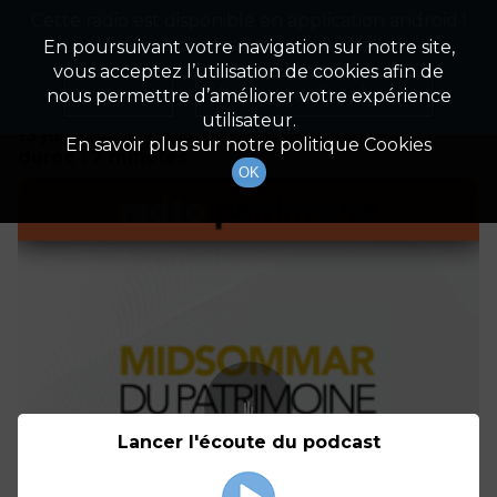
Cette radio est disponible en application android !
Radio Patrimoine
La gestion de votre patrimoine
Appuyez ci-dessous pour l'installer.
En poursuivant votre navigation sur notre site,
vous acceptez l’utilisation de cookies afin de
Détails De L'épisode
Non merci
Télécharger l'application
nous permettre d’améliorer votre expérience
utilisateur.
13 juin 2024
à 15h30
En savoir plus sur notre politique Cookies
durée : 7 minutes
OK
Lancer l'écoute du podcast