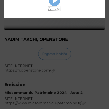
Annuler
NADIM TAKCHI, OPENSTONE
Regarder la vidéo
SITE INTERNET :
https://fr.openstone.com/
Emission
Midsommar du Patrimoine 2024 - Acte 2
SITE INTERNET :
https://www.midsommar-du-patrimoine.fr/