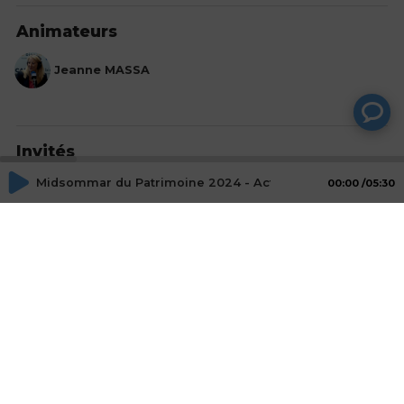
Animateurs
Jeanne MASSA
Invités
Midsommar du Patrimoine 2024 - Acte 2 - Nadim TAKCH
00:00
05:30
Nadim TAKCHI
Co-fondateur & CEO,OPENSTONE
Mot-Clés
evenement
Actions