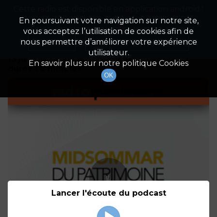
Cette radio est disponible en application android !
Radio Patrimoine
La gestion de votre patrimoine
Appuyez ci-dessous pour l'installer.
En poursuivant votre navigation sur notre site,
vous acceptez l’utilisation de cookies afin de
Détails De L'épisode
Non merci
Télécharger l'application
nous permettre d’améliorer votre expérience
utilisateur.
13 juin 2024
à 15h15
En savoir plus sur notre politique Cookies
durée : 6 minutes
OK
Lancer l'écoute du podcast