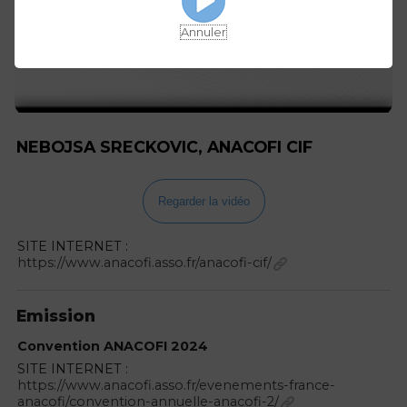
Annuler
NEBOJSA SRECKOVIC, ANACOFI CIF
Regarder la vidéo
SITE INTERNET :
https://www.anacofi.asso.fr/anacofi-cif/
Emission
Convention ANACOFI 2024
SITE INTERNET :
https://www.anacofi.asso.fr/evenements-france-
anacofi/convention-annuelle-anacofi-2/