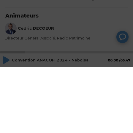
Animateurs
Cédric DECOEUR
Directeur Général Associé, Radio Patrimoine
Invités
Convention ANACOFI 2024 - Nebojsa SRECKOVIC, ANACOFI
00:00
05:47
Nebojsa SRECKOVIC
Président, ANACOFI-CIF
Mot-Clés
evenement