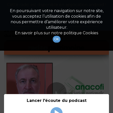
Cette radio est disponible en application android !
Radio Patrimoine
La gestion de votre patrimoine
Appuyez ci-dessous pour l'installer.
En poursuivant votre navigation sur notre site,
vous acceptez l’utilisation de cookies afin de
Détails De L'épisode
Non merci
Télécharger l'application
nous permettre d’améliorer votre expérience
utilisateur.
28 mars 2024
à 14h54
En savoir plus sur notre politique Cookies
durée : 6 minutes
OK
Lancer l'écoute du podcast