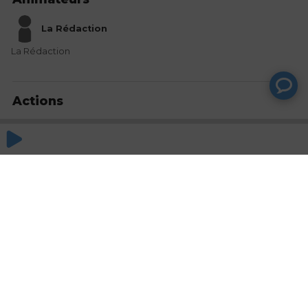
La Rédaction
La Rédaction
Actions
Partager
Commentaires
Aucun commentaire posté pour le moment
© SAOOTI 2017
Nous contacter
Modifier mes choix cookies
Conditions
d'utilisation