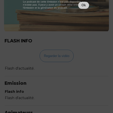
Le podcast de cette émission n'est pas disponible ou
n'existe pas. Il peut y avoir un certain délai entre la fin de
Ok
l'émission et la génération du podcast.
FLASH INFO
Regarder la vidéo
Flash d'actualité.
Emission
Flash info
Flash d'actualité.
Animateurs