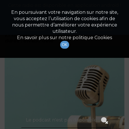
Cette radio est disponible en application android !
Radio Patrimoine
La gestion de votre patrimoine
Appuyez ci-dessous pour l'installer.
En poursuivant votre navigation sur notre site,
vous acceptez l’utilisation de cookies afin de
Détails De L'épisode
Non merci
Télécharger l'application
nous permettre d’améliorer votre expérience
utilisateur.
25 novembre 2023
à 6h59
En savoir plus sur notre politique Cookies
durée : Invalid date
OK
Le podcast n'est pas disponible