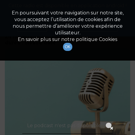
Cette radio est disponible en application android !
Radio Patrimoine
La gestion de votre patrimoine
Appuyez ci-dessous pour l'installer.
En poursuivant votre navigation sur notre site,
vous acceptez l’utilisation de cookies afin de
Détails De L'épisode
Non merci
Télécharger l'application
nous permettre d’améliorer votre expérience
utilisateur.
24 novembre 2023
à 19h00
En savoir plus sur notre politique Cookies
durée : Invalid date
OK
Le podcast n'est pas disponible