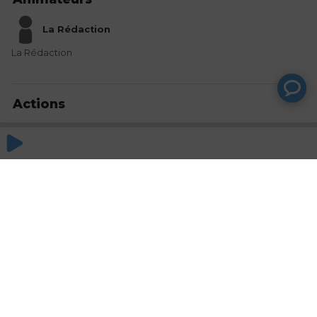
La Rédaction
La Rédaction
Actions
Partager
Commentaires
Aucun commentaire posté pour le moment
© SAOOTI 2017
Nous contacter
Modifier mes choix cookies
Conditions
d'utilisation