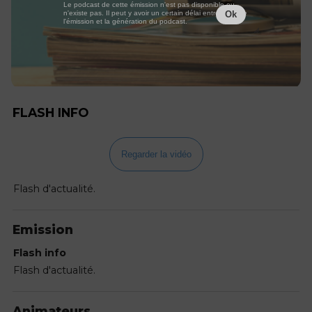
Le podcast de cette émission n'est pas disponible ou
n'existe pas. Il peut y avoir un certain délai entre la fin de
Ok
l'émission et la génération du podcast.
FLASH INFO
Regarder la vidéo
Flash d'actualité.
Emission
Flash info
Flash d'actualité.
Animateurs