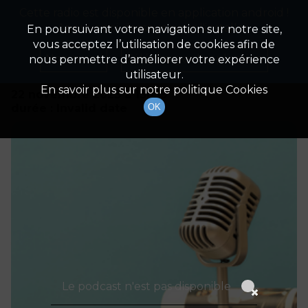
Cette radio est disponible en application android !
Radio Patrimoine
La gestion de votre patrimoine
Appuyez ci-dessous pour l'installer.
En poursuivant votre navigation sur notre site,
vous acceptez l’utilisation de cookies afin de
Détails De L'émission
Non merci
Télécharger l'application
nous permettre d’améliorer votre expérience
utilisateur.
En savoir plus sur notre politique Cookies
22 novembre 2023
à 13h59
durée : Invalid date
OK
Le podcast n'est pas disponible