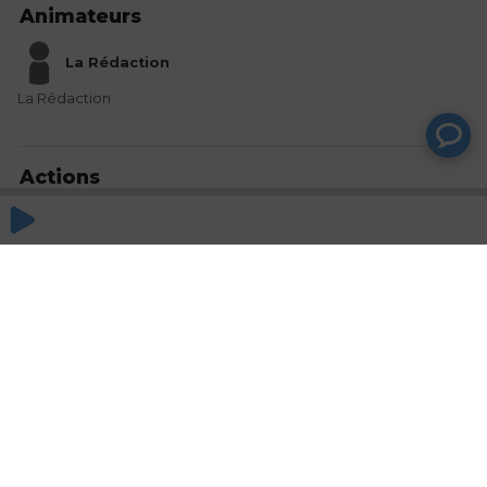
Animateurs
La Rédaction
La Rédaction
Actions
Partager
Commentaires
Aucun commentaire posté pour le moment
© SAOOTI 2017
Nous contacter
Modifier mes choix cookies
Conditions
d'utilisation