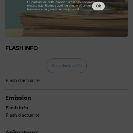
Le podcast de cette émission n'est pas disponible ou
n'existe pas. Il peut y avoir un certain délai entre la fin de
Ok
l'émission et la génération du podcast.
FLASH INFO
Regarder la vidéo
Flash d'actualité.
Emission
Flash info
Flash d'actualité.
Animateurs