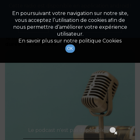
Cette radio est disponible en application android !
Radio Patrimoine
La gestion de votre patrimoine
Appuyez ci-dessous pour l'installer.
En poursuivant votre navigation sur notre site,
vous acceptez l’utilisation de cookies afin de
Détails De L'épisode
Non merci
Télécharger l'application
nous permettre d’améliorer votre expérience
utilisateur.
18 novembre 2023
à 9h59
En savoir plus sur notre politique Cookies
durée : Invalid date
OK
Le podcast n'est pas disponible