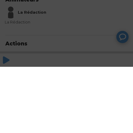
La Rédaction
La Rédaction
Actions
Partager
Commentaires
Aucun commentaire posté pour le moment
© SAOOTI 2017
Nous contacter
Modifier mes choix cookies
Conditions
d'utilisation