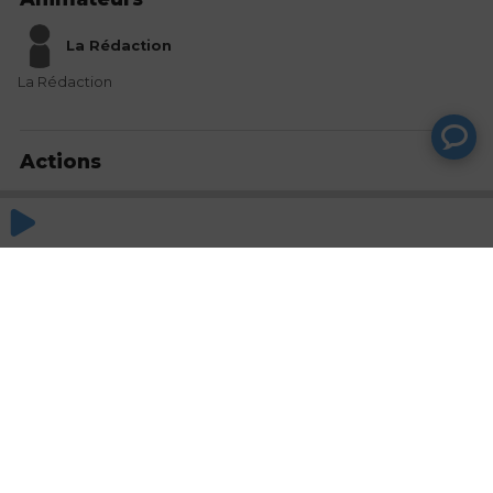
La Rédaction
La Rédaction
Actions
Partager
Commentaires
Aucun commentaire posté pour le moment
© SAOOTI 2017
Nous contacter
Modifier mes choix cookies
Conditions
d'utilisation