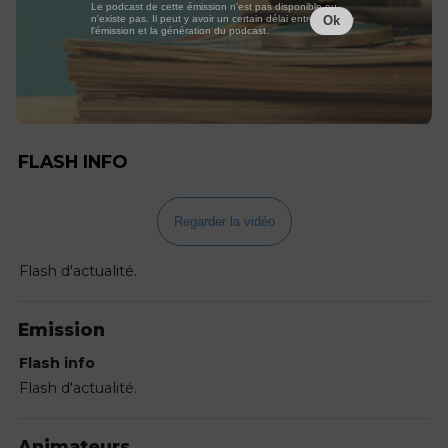
Le podcast de cette émission n'est pas disponible ou
n'existe pas. Il peut y avoir un certain délai entre la fin de
Ok
l'émission et la génération du podcast.
FLASH INFO
Regarder la vidéo
Flash d'actualité.
Emission
Flash info
Flash d'actualité.
Animateurs