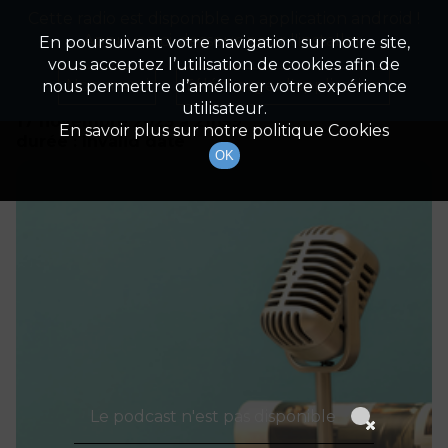
Cette radio est disponible en application android !
Radio Patrimoine
La gestion de votre patrimoine
Appuyez ci-dessous pour l'installer.
En poursuivant votre navigation sur notre site,
vous acceptez l’utilisation de cookies afin de
Détails De L'épisode
Non merci
Télécharger l'application
nous permettre d’améliorer votre expérience
utilisateur.
17 novembre 2023
à 21h59
En savoir plus sur notre politique Cookies
durée : Invalid date
OK
Le podcast n'est pas disponible