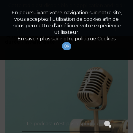
Cette radio est disponible en application android !
Radio Patrimoine
La gestion de votre patrimoine
Appuyez ci-dessous pour l'installer.
En poursuivant votre navigation sur notre site,
vous acceptez l’utilisation de cookies afin de
Détails De L'épisode
Non merci
Télécharger l'application
nous permettre d’améliorer votre expérience
utilisateur.
14 novembre 2023
à 10h00
En savoir plus sur notre politique Cookies
durée : Invalid date
OK
Le podcast n'est pas disponible