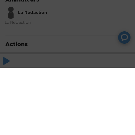
La Rédaction
La Rédaction
Actions
Partager
Commentaires
Aucun commentaire posté pour le moment
© SAOOTI 2017
Nous contacter
Modifier mes choix cookies
Conditions
d'utilisation