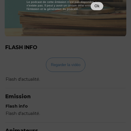
Le podcast de cette émission n'est pas disponible ou
n'existe pas. Il peut y avoir un certain délai entre la fin de
Ok
l'émission et la génération du podcast.
FLASH INFO
Regarder la vidéo
Flash d'actualité.
Emission
Flash info
Flash d'actualité.
Animateurs