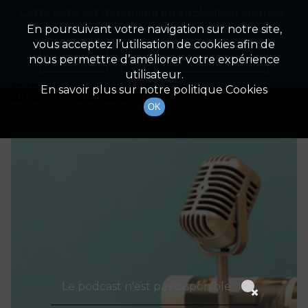
Cette radio est disponible en application android !
Radio Patrimoine
La gestion de votre patrimoine
Appuyez ci-dessous pour l'installer.
En poursuivant votre navigation sur notre site,
vous acceptez l’utilisation de cookies afin de
Détails De L'épisode
Non merci
Télécharger l'application
nous permettre d’améliorer votre expérience
utilisateur.
13 novembre 2023
à 10h00
En savoir plus sur notre politique Cookies
durée : Invalid date
OK
Le podcast n'est pas disponible