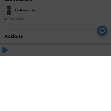
La Rédaction
La Rédaction
Actions
Partager
Commentaires
Aucun commentaire posté pour le moment
© SAOOTI 2017
Nous contacter
Modifier mes choix cookies
Conditions
d'utilisation