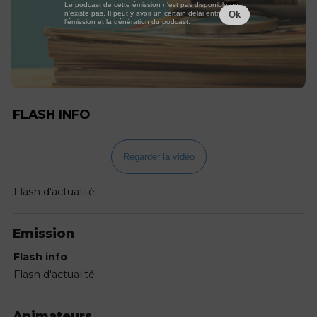
Le podcast de cette émission n'est pas disponible ou
n'existe pas. Il peut y avoir un certain délai entre la fin de
Ok
l'émission et la génération du podcast.
FLASH INFO
Regarder la vidéo
Flash d'actualité.
Emission
Flash info
Flash d'actualité.
Animateurs