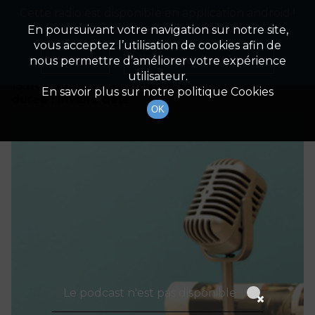
Cette radio est disponible en application android !
Radio Patrimoine
La gestion de votre patrimoine
Appuyez ci-dessous pour l'installer.
En poursuivant votre navigation sur notre site,
vous acceptez l’utilisation de cookies afin de
Détails De L'épisode
Non merci
Télécharger l'application
nous permettre d’améliorer votre expérience
utilisateur.
13 novembre 2023
à 7h59
En savoir plus sur notre politique Cookies
durée : Invalid date
OK
Le podcast n'est pas disponible