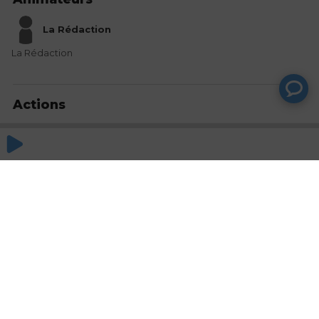
La Rédaction
La Rédaction
Actions
Partager
Commentaires
Aucun commentaire posté pour le moment
© SAOOTI 2017
Nous contacter
Modifier mes choix cookies
Conditions
d'utilisation