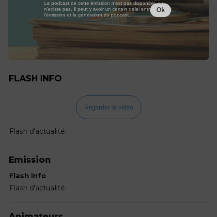
Le podcast de cette émission n'est pas disponible ou
n'existe pas. Il peut y avoir un certain délai entre la fin de
Ok
l'émission et la génération du podcast.
FLASH INFO
Regarder la vidéo
Flash d'actualité.
Emission
Flash info
Flash d'actualité.
Animateurs