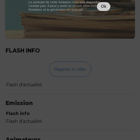
Le podcast de cette émission n'est pas disponible ou
n'existe pas. Il peut y avoir un certain délai entre la fin de
Ok
l'émission et la génération du podcast.
FLASH INFO
Regarder la vidéo
Flash d'actualité.
Emission
Flash info
Flash d'actualité.
Animateurs