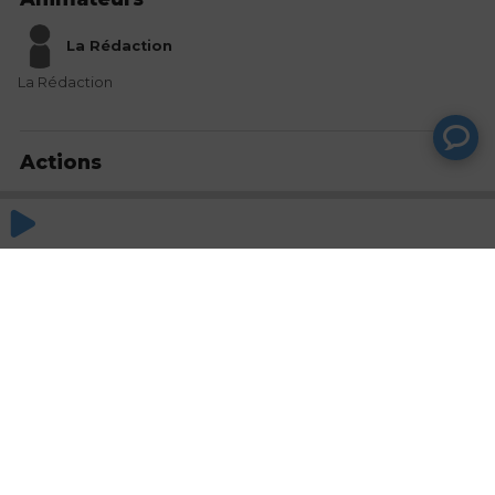
La Rédaction
La Rédaction
Actions
Partager
Commentaires
Aucun commentaire posté pour le moment
© SAOOTI 2017
Nous contacter
Modifier mes choix cookies
Conditions
d'utilisation