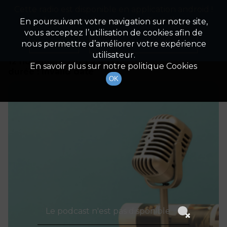
Cette radio est disponible en application android !
Radio Patrimoine
La gestion de votre patrimoine
Appuyez ci-dessous pour l'installer.
En poursuivant votre navigation sur notre site,
vous acceptez l’utilisation de cookies afin de
Détails De L'épisode
Non merci
Télécharger l'application
nous permettre d’améliorer votre expérience
utilisateur.
12 novembre 2023
à 4h59
En savoir plus sur notre politique Cookies
durée : Invalid date
OK
Le podcast n'est pas disponible