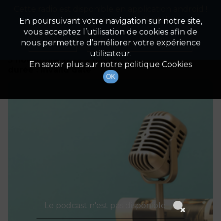
Cette radio est disponible en application android !
Radio Patrimoine
La gestion de votre patrimoine
Appuyez ci-dessous pour l'installer.
En poursuivant votre navigation sur notre site,
vous acceptez l’utilisation de cookies afin de
Détails De L'épisode
Non merci
Télécharger l'application
nous permettre d’améliorer votre expérience
utilisateur.
3 novembre 2023
à 10h59
En savoir plus sur notre politique Cookies
durée : Invalid date
OK
Le podcast n'est pas disponible