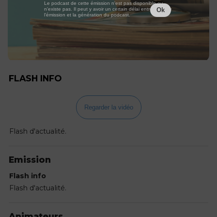
Le podcast de cette émission n'est pas disponible ou
n'existe pas. Il peut y avoir un certain délai entre la fin de
Ok
l'émission et la génération du podcast.
FLASH INFO
Regarder la vidéo
Flash d'actualité.
Emission
Flash info
Flash d'actualité.
Animateurs