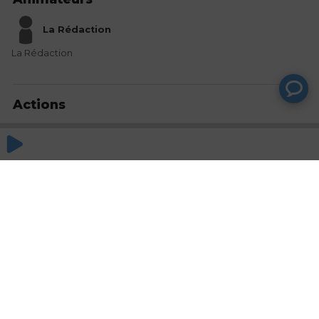
La Rédaction
La Rédaction
Actions
Partager
Commentaires
Aucun commentaire posté pour le moment
© SAOOTI 2017
Nous contacter
Modifier mes choix cookies
Conditions
d'utilisation