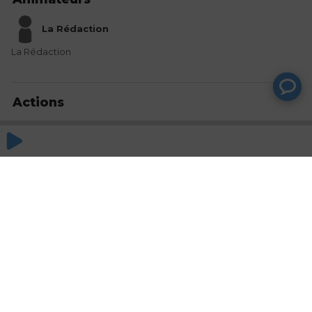
La Rédaction
La Rédaction
Actions
Partager
Commentaires
Aucun commentaire posté pour le moment
© SAOOTI 2017
Nous contacter
Modifier mes choix cookies
Conditions
d'utilisation