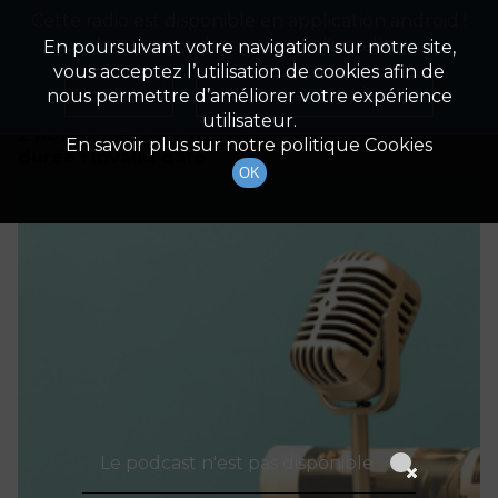
Cette radio est disponible en application android !
Radio Patrimoine
La gestion de votre patrimoine
Appuyez ci-dessous pour l'installer.
En poursuivant votre navigation sur notre site,
vous acceptez l’utilisation de cookies afin de
Détails De L'épisode
Non merci
Télécharger l'application
nous permettre d’améliorer votre expérience
utilisateur.
2 novembre 2023
à 17h59
En savoir plus sur notre politique Cookies
durée : Invalid date
OK
Le podcast n'est pas disponible