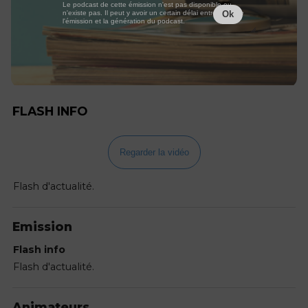
Le podcast de cette émission n'est pas disponible ou
n'existe pas. Il peut y avoir un certain délai entre la fin de
Ok
l'émission et la génération du podcast.
FLASH INFO
Regarder la vidéo
Flash d'actualité.
Emission
Flash info
Flash d'actualité.
Animateurs