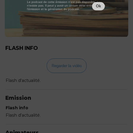
Le podcast de cette émission n'est pas disponible ou
n'existe pas. Il peut y avoir un certain délai entre la fin de
Ok
l'émission et la génération du podcast.
FLASH INFO
Regarder la vidéo
Flash d'actualité.
Emission
Flash info
Flash d'actualité.
Animateurs