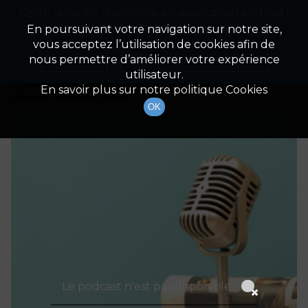
Cette radio est disponible en application android !
Radio Patrimoine
La gestion de votre patrimoine
Appuyez ci-dessous pour l'installer.
En poursuivant votre navigation sur notre site,
vous acceptez l’utilisation de cookies afin de
Détails De L'épisode
Non merci
Télécharger l'application
nous permettre d’améliorer votre expérience
utilisateur.
1 novembre 2023
à 16h59
En savoir plus sur notre politique Cookies
durée : Invalid date
OK
Le podcast n'est pas disponible