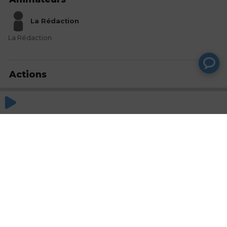
La Rédaction
La Rédaction
Actions
Partager
Commentaires
Aucun commentaire posté pour le moment
© SAOOTI 2017
Nous contacter
Modifier mes choix cookies
Conditions
d'utilisation