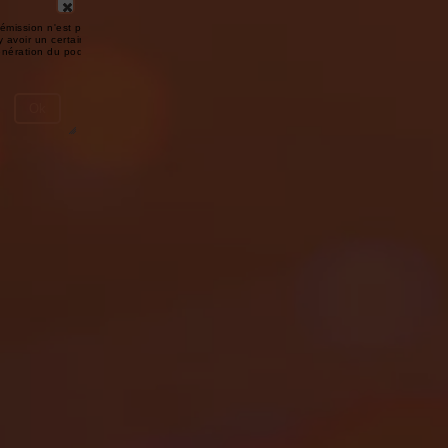
émission n'est pas disponible ou
y avoir un certain délai entre la fin
génération du podcast.
Ok