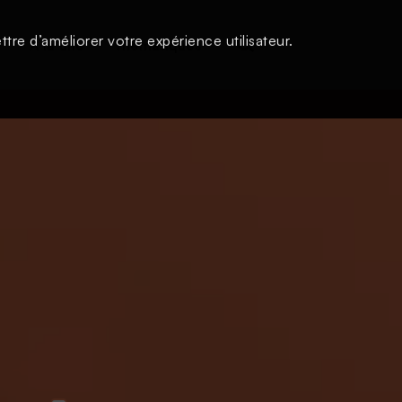
tre d’améliorer votre expérience utilisateur.
s
À la une
Thématiques
Login