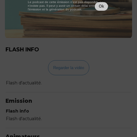
Le podcast de cette émission n'est pas disponible ou
n'existe pas. Il peut y avoir un certain délai entre la fin de
Ok
l'émission et la génération du podcast.
FLASH INFO
Regarder la vidéo
Flash d'actualité.
Emission
Flash info
Flash d'actualité.
Animateurs