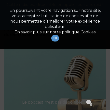
Cette radio est disponible en application android !
Radio Patrimoine
La gestion de votre patrimoine
Appuyez ci-dessous pour l'installer.
En poursuivant votre navigation sur notre site,
vous acceptez l’utilisation de cookies afin de
Détails De L'épisode
Non merci
Télécharger l'application
nous permettre d’améliorer votre expérience
utilisateur.
26 octobre 2023
à 8h59
En savoir plus sur notre politique Cookies
durée : Invalid date
OK
Le podcast n'est pas disponible