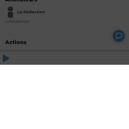
La Rédaction
La Rédaction
Actions
Partager
Commentaires
Aucun commentaire posté pour le moment
© SAOOTI 2017
Nous contacter
Modifier mes choix cookies
Conditions
d'utilisation