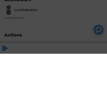
La Rédaction
La Rédaction
Actions
Partager
Commentaires
Aucun commentaire posté pour le moment
© SAOOTI 2017
Nous contacter
Modifier mes choix cookies
Conditions
d'utilisation