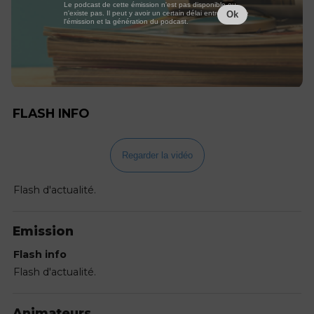
Le podcast de cette émission n'est pas disponible ou
n'existe pas. Il peut y avoir un certain délai entre la fin de
Ok
l'émission et la génération du podcast.
FLASH INFO
Regarder la vidéo
Flash d'actualité.
Emission
Flash info
Flash d'actualité.
Animateurs