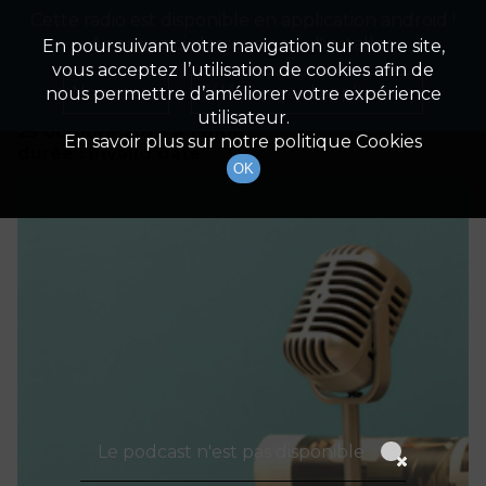
Cette radio est disponible en application android !
Radio Patrimoine
La gestion de votre patrimoine
Appuyez ci-dessous pour l'installer.
En poursuivant votre navigation sur notre site,
vous acceptez l’utilisation de cookies afin de
Détails De L'épisode
Non merci
Télécharger l'application
nous permettre d’améliorer votre expérience
utilisateur.
25 octobre 2023
à 19h00
En savoir plus sur notre politique Cookies
durée : Invalid date
OK
Le podcast n'est pas disponible