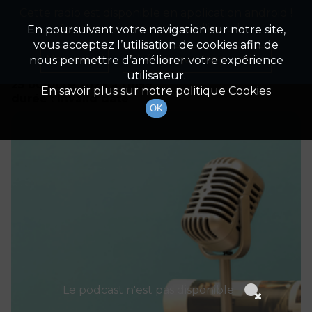
Cette radio est disponible en application android !
Radio Patrimoine
La gestion de votre patrimoine
Appuyez ci-dessous pour l'installer.
En poursuivant votre navigation sur notre site,
vous acceptez l’utilisation de cookies afin de
Détails De L'épisode
Non merci
Télécharger l'application
nous permettre d’améliorer votre expérience
utilisateur.
25 octobre 2023
à 11h59
En savoir plus sur notre politique Cookies
durée : Invalid date
OK
Le podcast n'est pas disponible