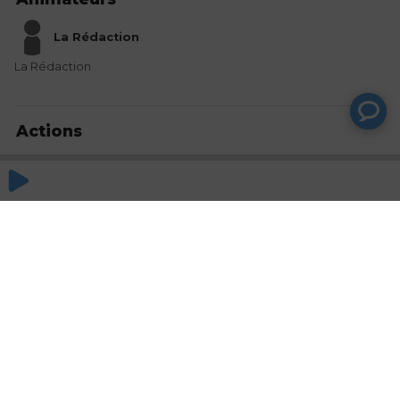
La Rédaction
La Rédaction
Actions
Partager
Commentaires
Aucun commentaire posté pour le moment
© SAOOTI 2017
Nous contacter
Modifier mes choix cookies
Conditions
d'utilisation