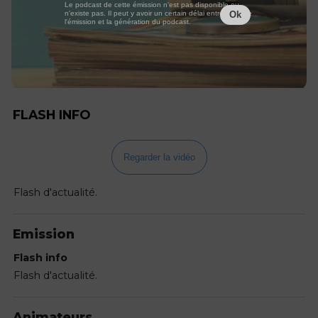
Le podcast de cette émission n'est pas disponible ou
n'existe pas. Il peut y avoir un certain délai entre la fin de
Ok
l'émission et la génération du podcast.
FLASH INFO
Regarder la vidéo
Flash d'actualité.
Emission
Flash info
Flash d'actualité.
Animateurs