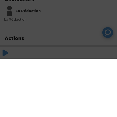
La Rédaction
La Rédaction
Actions
Partager
Commentaires
Aucun commentaire posté pour le moment
© SAOOTI 2017
Nous contacter
Modifier mes choix cookies
Conditions
d'utilisation