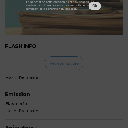
Le podcast de cette émission n'est pas disponible ou
n'existe pas. Il peut y avoir un certain délai entre la fin de
Ok
l'émission et la génération du podcast.
FLASH INFO
Regarder la vidéo
Flash d'actualité.
Emission
Flash info
Flash d'actualité.
Animateurs