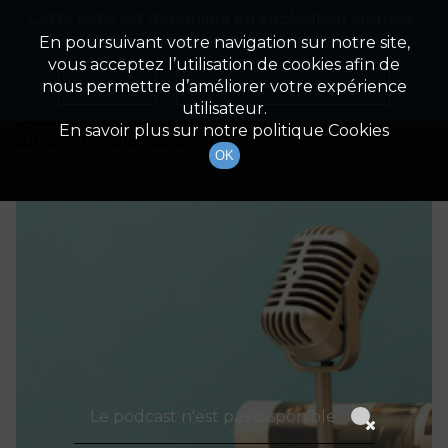
Cette radio est disponible en application android !
Radio Patrimoine
La gestion de votre patrimoine
Appuyez ci-dessous pour l'installer.
En poursuivant votre navigation sur notre site,
vous acceptez l’utilisation de cookies afin de
Détails De L'épisode
Non merci
Télécharger l'application
nous permettre d’améliorer votre expérience
utilisateur.
24 octobre 2023
à 8h00
En savoir plus sur notre politique Cookies
durée : Invalid date
OK
Le podcast n'est pas disponible