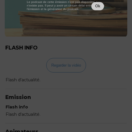
Le podcast de cette émission n'est pas disponible ou
n'existe pas. Il peut y avoir un certain délai entre la fin de
Ok
l'émission et la génération du podcast.
FLASH INFO
Regarder la vidéo
Flash d'actualité.
Emission
Flash info
Flash d'actualité.
Animateurs