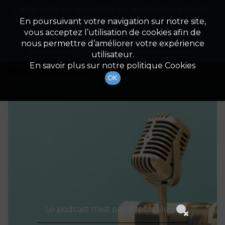
Cette radio est disponible en application android !
Radio Patrimoine
La gestion de votre patrimoine
Appuyez ci-dessous pour l'installer.
En poursuivant votre navigation sur notre site,
vous acceptez l’utilisation de cookies afin de
Détails De L'épisode
Non merci
Télécharger l'application
nous permettre d’améliorer votre expérience
utilisateur.
23 octobre 2023
à 4h59
En savoir plus sur notre politique Cookies
durée : Invalid date
OK
Le podcast n'est pas disponible