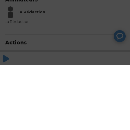
La Rédaction
La Rédaction
Actions
Partager
Commentaires
Aucun commentaire posté pour le moment
© SAOOTI 2017
Nous contacter
Modifier mes choix cookies
Conditions
d'utilisation