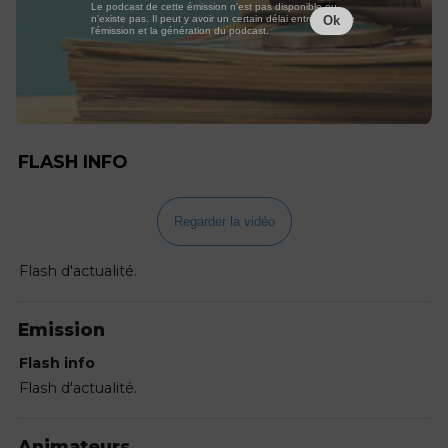
Le podcast de cette émission n'est pas disponible ou
n'existe pas. Il peut y avoir un certain délai entre la fin de
Ok
l'émission et la génération du podcast.
FLASH INFO
Regarder la vidéo
Flash d'actualité.
Emission
Flash info
Flash d'actualité.
Animateurs