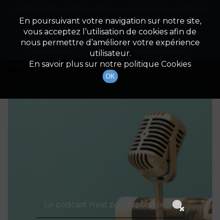
Cette radio est disponible en application android !
Radio Patrimoine
La gestion de votre patrimoine
Appuyez ci-dessous pour l'installer.
En poursuivant votre navigation sur notre site,
vous acceptez l’utilisation de cookies afin de
Détails De L'épisode
Non merci
Télécharger l'application
nous permettre d’améliorer votre expérience
utilisateur.
21 octobre 2023
à 13h00
En savoir plus sur notre politique Cookies
durée : Invalid date
OK
Le podcast n'est pas disponible