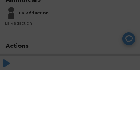
La Rédaction
La Rédaction
Actions
Partager
Commentaires
Aucun commentaire posté pour le moment
© SAOOTI 2017
Nous contacter
Modifier mes choix cookies
Conditions
d'utilisation