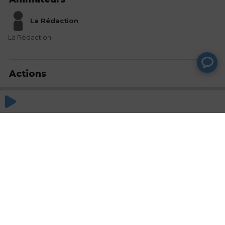
La Rédaction
La Rédaction
Actions
Partager
Commentaires
Aucun commentaire posté pour le moment
© SAOOTI 2017
Nous contacter
Modifier mes choix cookies
Conditions
d'utilisation