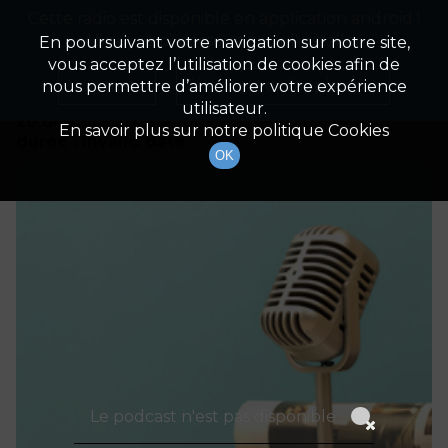
Cette radio est disponible en application android !
Radio Patrimoine
La gestion de votre patrimoine
Appuyez ci-dessous pour l'installer.
En poursuivant votre navigation sur notre site,
vous acceptez l’utilisation de cookies afin de
Détails De L'épisode
Non merci
Télécharger l'application
nous permettre d’améliorer votre expérience
utilisateur.
20 octobre 2023
à 19h59
En savoir plus sur notre politique Cookies
durée : Invalid date
OK
Le podcast n'est pas disponible