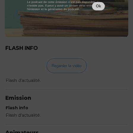
Le podcast de cette émission n'est pas disponible ou
n'existe pas. Il peut y avoir un certain délai entre la fin de
Ok
l'émission et la génération du podcast.
FLASH INFO
Regarder la vidéo
Flash d'actualité.
Emission
Flash info
Flash d'actualité.
Animateurs