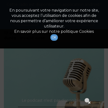
Cette radio est disponible en application android !
Radio Patrimoine
La gestion de votre patrimoine
Appuyez ci-dessous pour l'installer.
En poursuivant votre navigation sur notre site,
vous acceptez l’utilisation de cookies afin de
Détails De L'émission
Non merci
Télécharger l'application
nous permettre d’améliorer votre expérience
utilisateur.
En savoir plus sur notre politique Cookies
17 octobre 2023
à 18h00
durée : Invalid date
OK
Le podcast n'est pas disponible