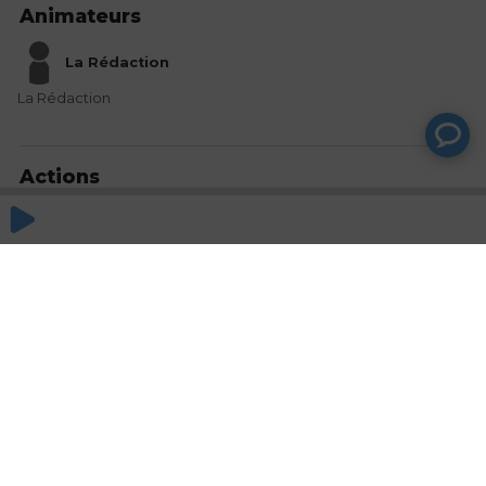
Animateurs
La Rédaction
La Rédaction
Actions
Partager
Commentaires
Aucun commentaire posté pour le moment
© SAOOTI 2017
Nous contacter
Modifier mes choix cookies
Conditions
d'utilisation