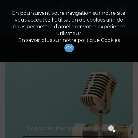
Cette radio est disponible en application android !
Radio Patrimoine
La gestion de votre patrimoine
Appuyez ci-dessous pour l'installer.
En poursuivant votre navigation sur notre site,
vous acceptez l’utilisation de cookies afin de
Détails De L'épisode
Non merci
Télécharger l'application
nous permettre d’améliorer votre expérience
utilisateur.
16 octobre 2023
à 5h59
En savoir plus sur notre politique Cookies
durée : Invalid date
OK
Le podcast n'est pas disponible