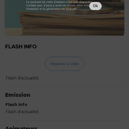
Le podcast de cette émission n'est pas disponible ou
n'existe pas. Il peut y avoir un certain délai entre la fin de
Ok
l'émission et la génération du podcast.
FLASH INFO
Regarder la vidéo
Flash d'actualité.
Emission
Flash info
Flash d'actualité.
Animateurs