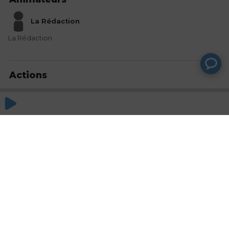
La Rédaction
La Rédaction
Actions
Partager
Commentaires
Aucun commentaire posté pour le moment
© SAOOTI 2017
Nous contacter
Modifier mes choix cookies
Conditions
d'utilisation