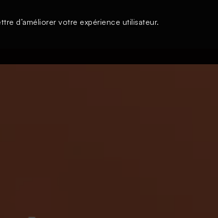
tre d’améliorer votre expérience utilisateur.
s
À la une
Thématiques
Login