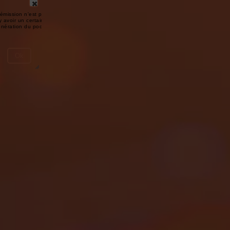
émission n'est pas disponible ou
y avoir un certain délai entre la fin
génération du podcast.
Ok