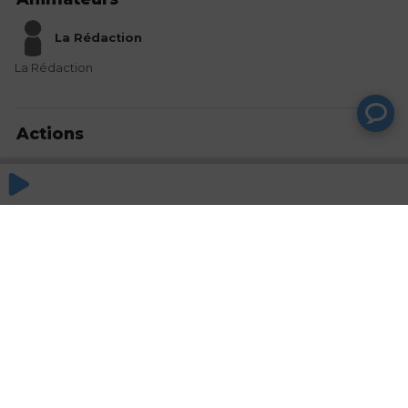
La Rédaction
La Rédaction
Actions
Partager
Commentaires
Aucun commentaire posté pour le moment
© SAOOTI 2017
Nous contacter
Modifier mes choix cookies
Conditions
d'utilisation