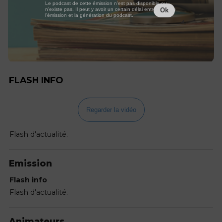
Le podcast de cette émission n'est pas disponible ou
n'existe pas. Il peut y avoir un certain délai entre la fin de
Ok
l'émission et la génération du podcast.
FLASH INFO
Regarder la vidéo
Flash d'actualité.
Emission
Flash info
Flash d'actualité.
Animateurs