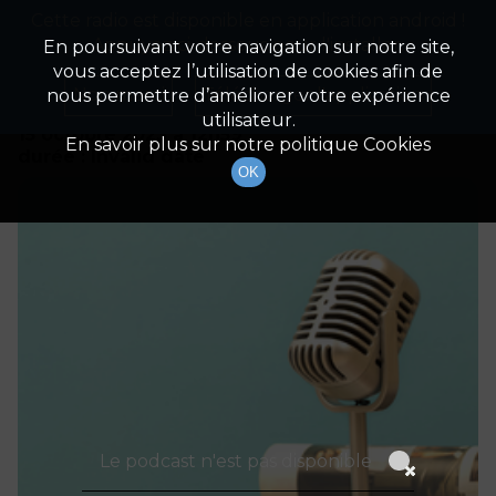
Cette radio est disponible en application android !
Radio Patrimoine
La gestion de votre patrimoine
Appuyez ci-dessous pour l'installer.
En poursuivant votre navigation sur notre site,
vous acceptez l’utilisation de cookies afin de
Détails De L'épisode
Non merci
Télécharger l'application
nous permettre d’améliorer votre expérience
utilisateur.
15 octobre 2023
à 12h59
En savoir plus sur notre politique Cookies
durée : Invalid date
OK
Le podcast n'est pas disponible