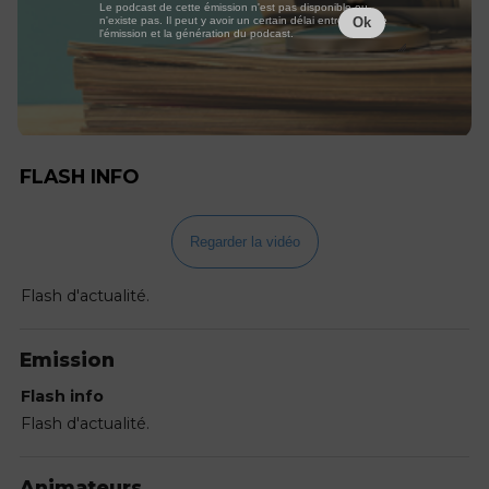
Le podcast de cette émission n'est pas disponible ou
n'existe pas. Il peut y avoir un certain délai entre la fin de
Ok
l'émission et la génération du podcast.
FLASH INFO
Regarder la vidéo
Flash d'actualité.
Emission
Flash info
Flash d'actualité.
Animateurs