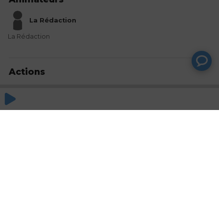
La Rédaction
La Rédaction
Actions
Partager
Commentaires
Aucun commentaire posté pour le moment
© SAOOTI 2017
Nous contacter
Modifier mes choix cookies
Conditions
d'utilisation