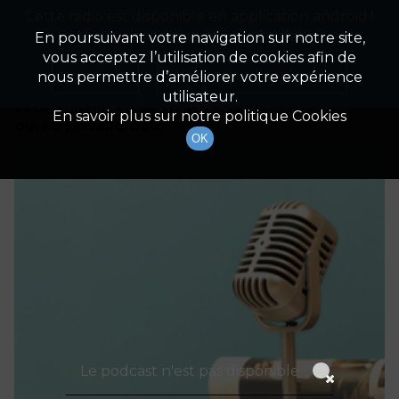
Cette radio est disponible en application android !
Radio Patrimoine
La gestion de votre patrimoine
Appuyez ci-dessous pour l'installer.
En poursuivant votre navigation sur notre site,
vous acceptez l’utilisation de cookies afin de
Détails De L'épisode
Non merci
Télécharger l'application
nous permettre d’améliorer votre expérience
utilisateur.
13 octobre 2023
à 19h59
En savoir plus sur notre politique Cookies
durée : Invalid date
OK
Le podcast n'est pas disponible