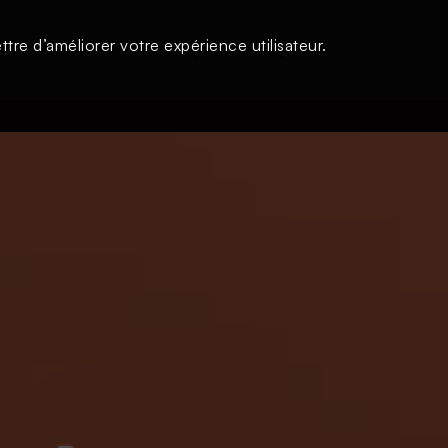
tre d’améliorer votre expérience utilisateur.
s
À la une
Thématiques
Login