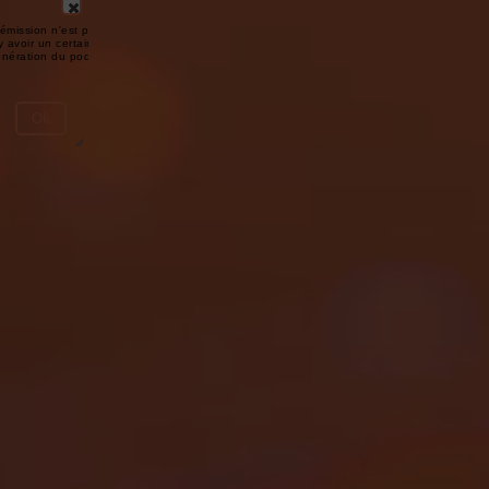
émission n'est pas disponible ou
y avoir un certain délai entre la fin
génération du podcast.
Ok