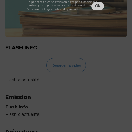
Le podcast de cette émission n'est pas disponible ou
n'existe pas. Il peut y avoir un certain délai entre la fin de
Ok
l'émission et la génération du podcast.
FLASH INFO
Regarder la vidéo
Flash d'actualité.
Emission
Flash info
Flash d'actualité.
Animateurs