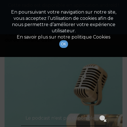
Cette radio est disponible en application android !
Radio Patrimoine
La gestion de votre patrimoine
Appuyez ci-dessous pour l'installer.
En poursuivant votre navigation sur notre site,
vous acceptez l’utilisation de cookies afin de
Détails De L'épisode
Non merci
Télécharger l'application
nous permettre d’améliorer votre expérience
utilisateur.
7 octobre 2023
à 5h59
En savoir plus sur notre politique Cookies
durée : Invalid date
OK
Le podcast n'est pas disponible