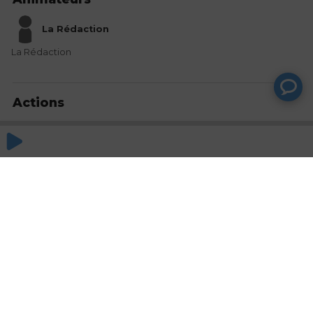
La Rédaction
La Rédaction
Actions
Partager
Commentaires
Aucun commentaire posté pour le moment
© SAOOTI 2017
Nous contacter
Modifier mes choix cookies
Conditions
d'utilisation