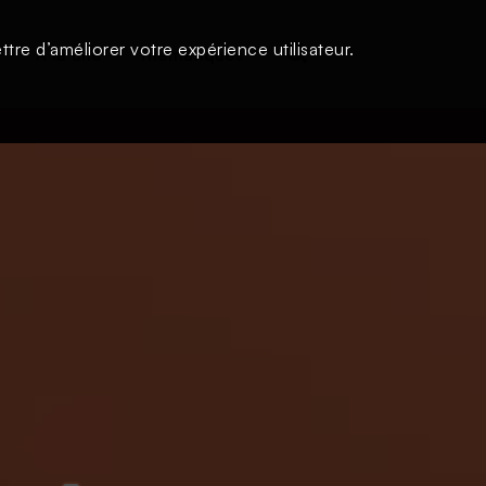
tre d’améliorer votre expérience utilisateur.
s
À la une
Thématiques
Login