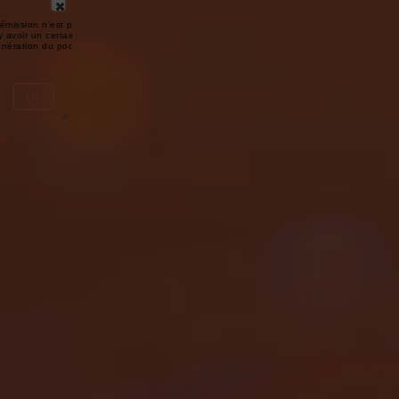
émission n'est pas disponible ou
y avoir un certain délai entre la fin
génération du podcast.
Ok