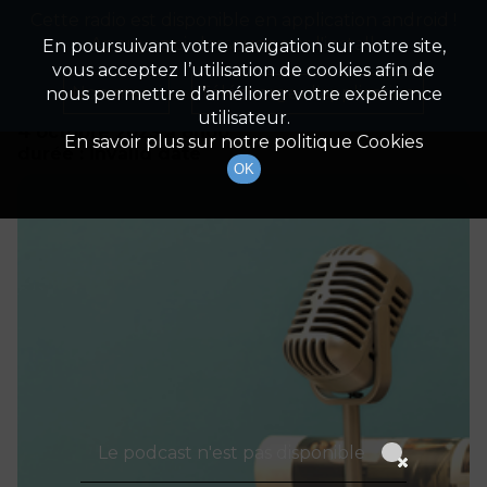
Cette radio est disponible en application android !
Radio Patrimoine
La gestion de votre patrimoine
Appuyez ci-dessous pour l'installer.
En poursuivant votre navigation sur notre site,
vous acceptez l’utilisation de cookies afin de
Détails De L'épisode
Non merci
Télécharger l'application
nous permettre d’améliorer votre expérience
utilisateur.
4 octobre 2023
à 8h00
En savoir plus sur notre politique Cookies
durée : Invalid date
OK
Le podcast n'est pas disponible