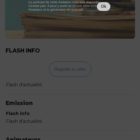
Le podcast de cette émission n'est pas disponible ou
n'existe pas. Il peut y avoir un certain délai entre la fin de
Ok
l'émission et la génération du podcast.
FLASH INFO
Regarder la vidéo
Flash d'actualité.
Emission
Flash info
Flash d'actualité.
Animateurs