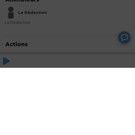
La Rédaction
La Rédaction
Actions
Partager
Commentaires
Aucun commentaire posté pour le moment
© SAOOTI 2017
Nous contacter
Modifier mes choix cookies
Conditions
d'utilisation