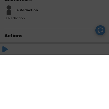
La Rédaction
La Rédaction
Actions
Partager
Commentaires
Aucun commentaire posté pour le moment
© SAOOTI 2017
Nous contacter
Modifier mes choix cookies
Conditions
d'utilisation