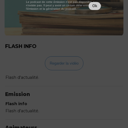
Le podcast de cette émission n'est pas disponible ou
n'existe pas. Il peut y avoir un certain délai entre la fin de
Ok
l'émission et la génération du podcast.
FLASH INFO
Regarder la vidéo
Flash d'actualité.
Emission
Flash info
Flash d'actualité.
Animateurs