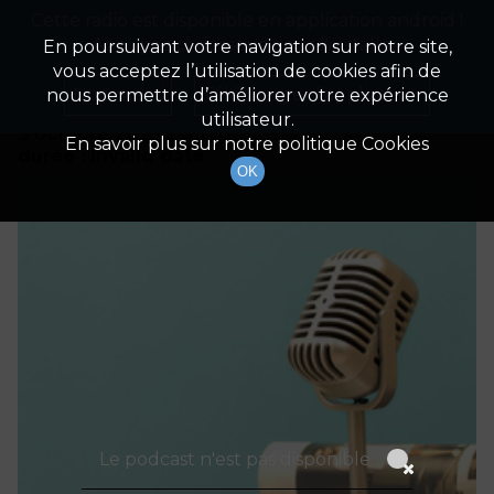
Cette radio est disponible en application android !
Radio Patrimoine
La gestion de votre patrimoine
Appuyez ci-dessous pour l'installer.
En poursuivant votre navigation sur notre site,
vous acceptez l’utilisation de cookies afin de
Détails De L'épisode
Non merci
Télécharger l'application
nous permettre d’améliorer votre expérience
utilisateur.
3 octobre 2023
à 9h00
En savoir plus sur notre politique Cookies
durée : Invalid date
OK
Le podcast n'est pas disponible