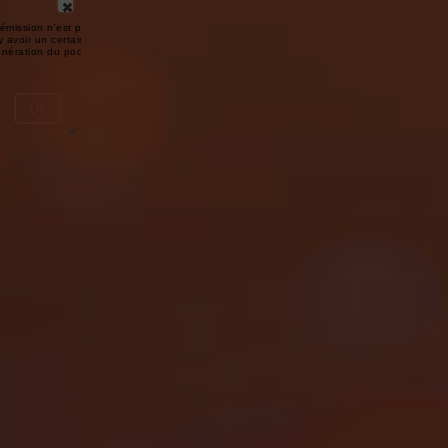
émission n'est pas disponible ou
y avoir un certain délai entre la fin
génération du podcast.
Ok