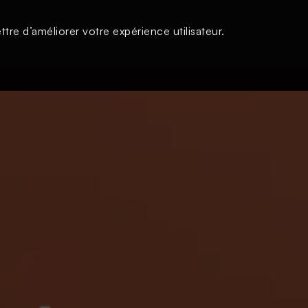
tre d’améliorer votre expérience utilisateur.
s
À la une
Thématiques
Login