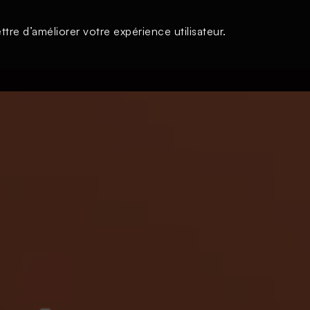
tre d’améliorer votre expérience utilisateur.
s
À la une
Thématiques
Login