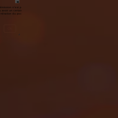
émission n'est pas disponible ou
y avoir un certain délai entre la fin
génération du podcast.
Ok