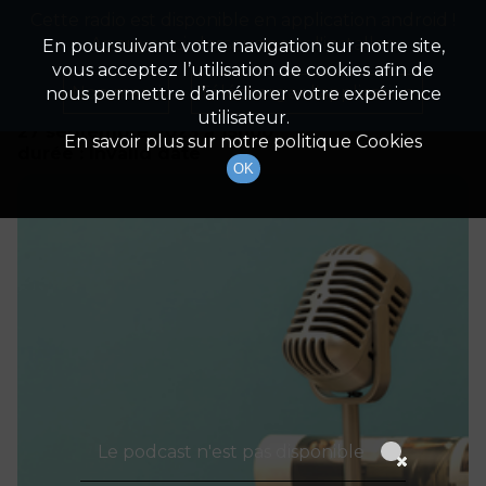
Cette radio est disponible en application android !
Radio Patrimoine
La gestion de votre patrimoine
Appuyez ci-dessous pour l'installer.
En poursuivant votre navigation sur notre site,
vous acceptez l’utilisation de cookies afin de
Détails De L'épisode
Non merci
Télécharger l'application
nous permettre d’améliorer votre expérience
utilisateur.
27 septembre 2023
à 15h00
En savoir plus sur notre politique Cookies
durée : Invalid date
OK
Le podcast n'est pas disponible