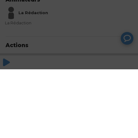
La Rédaction
La Rédaction
Actions
Partager
Commentaires
Aucun commentaire posté pour le moment
© SAOOTI 2017
Nous contacter
Modifier mes choix cookies
Conditions
d'utilisation