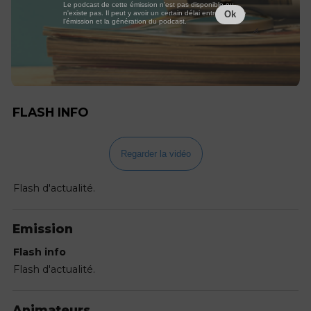
Le podcast de cette émission n'est pas disponible ou
n'existe pas. Il peut y avoir un certain délai entre la fin de
Ok
l'émission et la génération du podcast.
FLASH INFO
Regarder la vidéo
Flash d'actualité.
Emission
Flash info
Flash d'actualité.
Animateurs