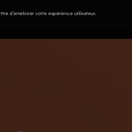
tre d’améliorer votre expérience utilisateur.
s
À la une
Thématiques
Login