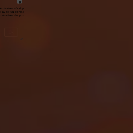
émission n'est pas disponible ou
y avoir un certain délai entre la fin
génération du podcast.
Ok