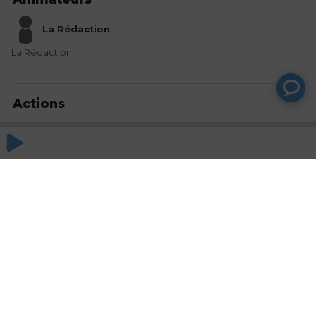
La Rédaction
La Rédaction
Actions
Partager
Commentaires
Aucun commentaire posté pour le moment
© SAOOTI 2017
Nous contacter
Modifier mes choix cookies
Conditions
d'utilisation