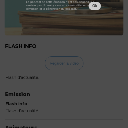
Le podcast de cette émission n'est pas disponible ou
n'existe pas. Il peut y avoir un certain délai entre la fin de
Ok
l'émission et la génération du podcast.
FLASH INFO
Regarder la vidéo
Flash d'actualité.
Emission
Flash info
Flash d'actualité.
Animateurs