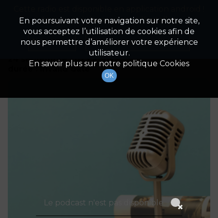
Cette radio est disponible en application android !
Radio Patrimoine
La gestion de votre patrimoine
Appuyez ci-dessous pour l'installer.
En poursuivant votre navigation sur notre site,
vous acceptez l’utilisation de cookies afin de
Détails De L'épisode
Non merci
Télécharger l'application
nous permettre d’améliorer votre expérience
utilisateur.
24 septembre 2023
à 5h59
En savoir plus sur notre politique Cookies
durée : Invalid date
OK
Le podcast n'est pas disponible