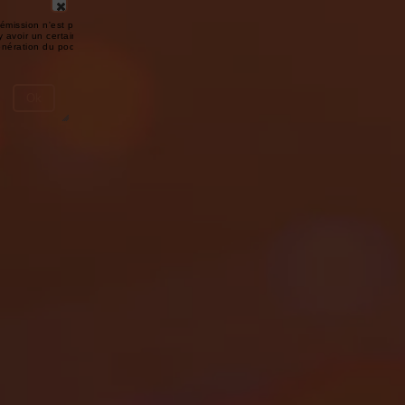
émission n'est pas disponible ou
y avoir un certain délai entre la fin
génération du podcast.
Ok