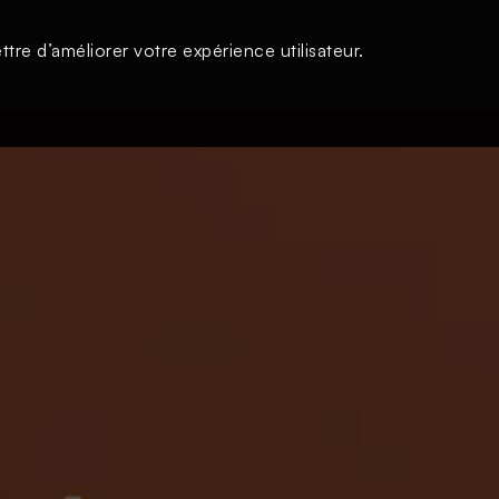
tre d’améliorer votre expérience utilisateur.
s
À la une
Thématiques
Login